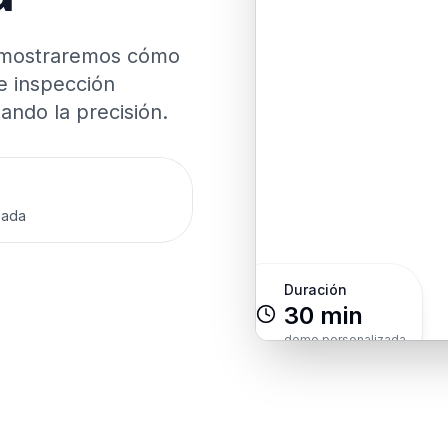
e mostraremos cómo
e inspección
ando la precisión.
zada
Duración
30 min
demo personalizada