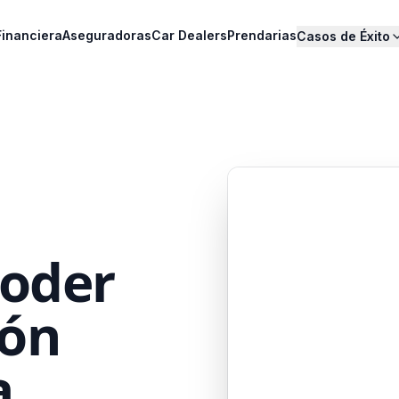
Financiera
Aseguradoras
Car Dealers
Prendarias
Casos de Éxito
poder
ión
a