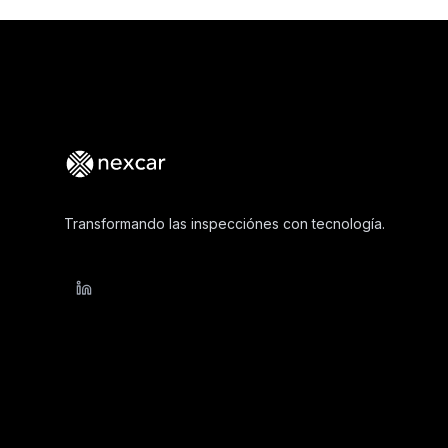
Footer
Transformando las inspecciónes con tecnología.
LinkedIn