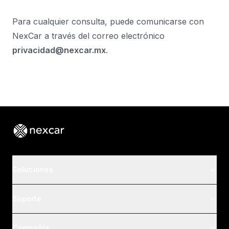
Para cualquier consulta, puede comunicarse con
NexCar a través del correo electrónico
privacidad@nexcar.mx
.
Footer
Soluciones
Soporte
Compañía